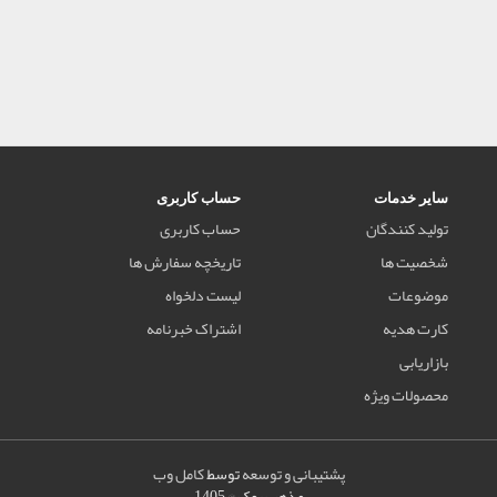
سایر خدمات
حساب کاربری
تولید کنندگان
حساب کاربری
شخصیت ها
تاریخچه سفارش ها
موضوعات
لیست دلخواه
کارت هدیه
اشتراک خبرنامه
بازاریابی
محصولات ویژه
پشتیبانی و توسعه
توسط
کامل وب
مذهب بوک © 1405