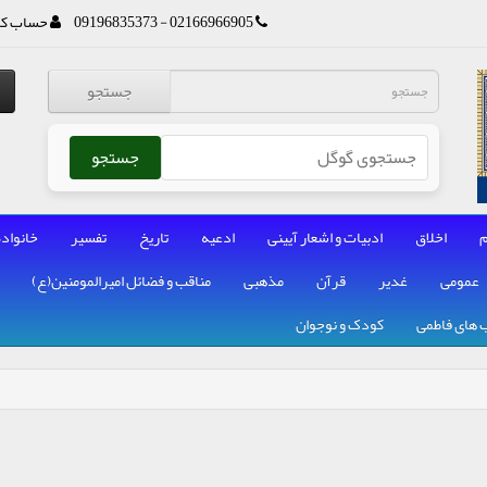
02166966905 - 09196835373
حساب کا
جستجو
جستجو
م
اخلاق
ادبیات و اشعار آیینی
ادعیه
تاریخ
تفسیر
خانواده
عمومی
غدیر
قرآن
مذهبی
مناقب و فضائل امیرالمومنین(ع)
 های فاطمی
کودک و نوجوان