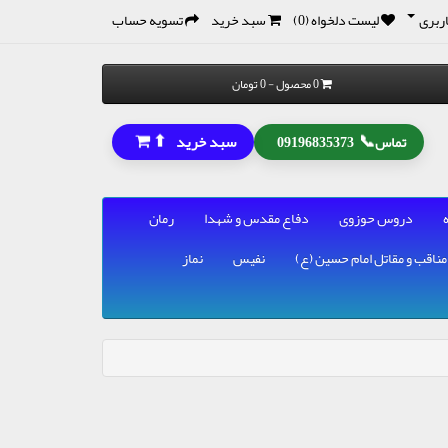
ربری
لیست دلخواه (0)
سبد خرید
تسویه حساب
0 محصول - 0 تومان
⬆
📞
سبد خرید
تماس
09196835373
دروس حوزوی
دفاع مقدس و شهدا
رمان
مناقب و مقاتل امام حسین (ع)
نفیس
نماز