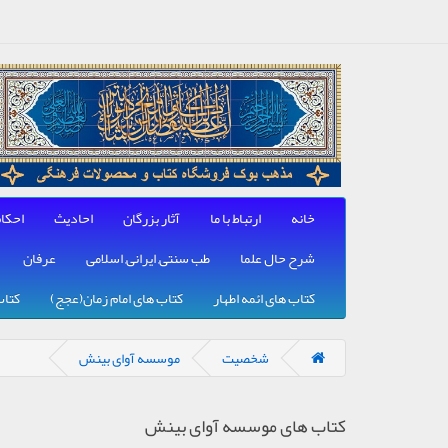
خانه
ارتباط با ما
آثار بزرگان
احادیث
احکا
شرح حال علما
طب سنتی, ایرانی, اسلامی
عرفان
کتاب های ائمه اطهار
کتاب های امام زمان(عجج)
کتاب
شخصیت
موسسه آوای بینش
کتاب های موسسه آوای بینش