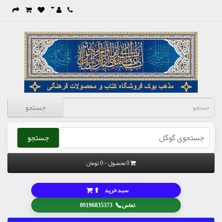
جستجو
جستجو
0 محصول - 0 تومان
⬆
سبد خرید
📞
تماس
09196835373