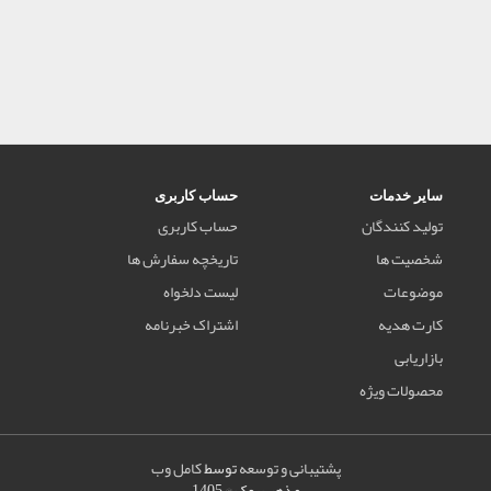
سایر خدمات
حساب کاربری
تولید کنندگان
حساب کاربری
شخصیت ها
تاریخچه سفارش ها
موضوعات
لیست دلخواه
کارت هدیه
اشتراک خبرنامه
بازاریابی
محصولات ویژه
پشتیبانی و توسعه
توسط
کامل وب
مذهب بوک © 1405