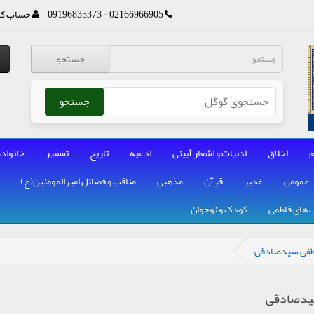
02166966905 - 09196835373
حساب کا
جستجو
جستجو
م
اخلاق
ادبیات و اشعار آیینی
ادعیه
تاریخ
تفسیر
خانواده
عمومی
غدیر
قرآن
مذهبی
مناقب و فضائل امیرالمومنین(ع)
 های فاطمی
کودک و نوجوان
طفی سیدصادقی
یدصادقی