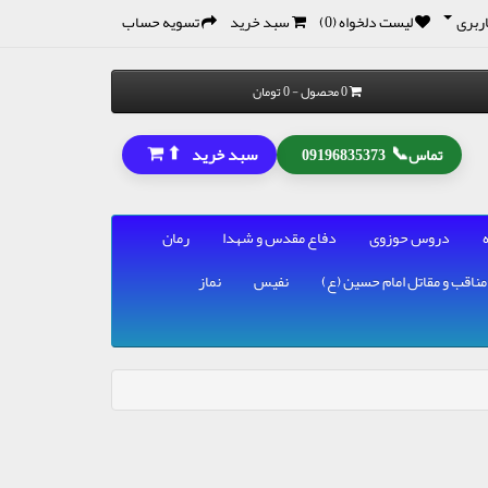
ربری
لیست دلخواه (0)
سبد خرید
تسویه حساب
0 محصول - 0 تومان
⬆
📞
سبد خرید
تماس
09196835373
دروس حوزوی
دفاع مقدس و شهدا
رمان
مناقب و مقاتل امام حسین (ع)
نفیس
نماز