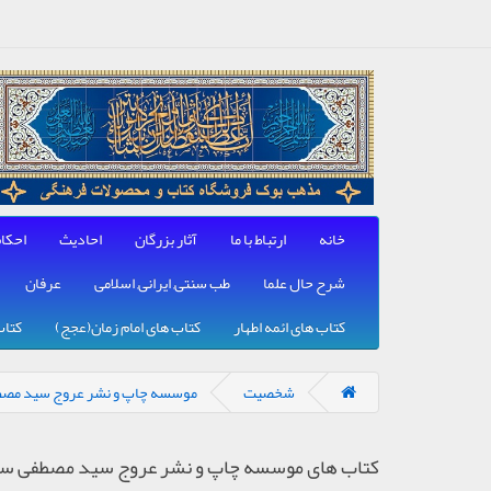
خانه
ارتباط با ما
آثار بزرگان
احادیث
احکا
شرح حال علما
طب سنتی, ایرانی, اسلامی
عرفان
کتاب های ائمه اطهار
کتاب های امام زمان(عجج)
کتاب
شخصیت
موسسه چاپ و نشر عروج سید مص
کتاب های موسسه چاپ و نشر عروج سید مصطفی س