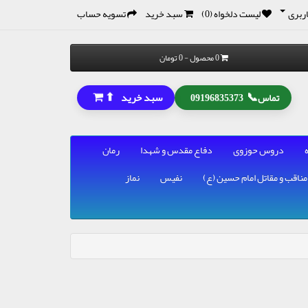
ربری
لیست دلخواه (0)
سبد خرید
تسویه حساب
0 محصول - 0 تومان
⬆
📞
سبد خرید
تماس
09196835373
دروس حوزوی
دفاع مقدس و شهدا
رمان
مناقب و مقاتل امام حسین (ع)
نفیس
نماز