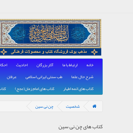
خانه
ارتباط با ما
آثار بزرگان
احادیث
احکا
شرح حال علما
طب سنتی, ایرانی, اسلامی
عرفان
کتاب های ائمه اطهار
کتاب های امام زمان(عجج)
کتاب
شخصیت
چن نی سین
کتاب های چن نی سین