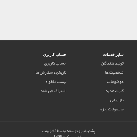
سایر خدمات
حساب کاربری
تولید کنندگان
حساب کاربری
شخصیت ها
تاریخچه سفارش ها
موضوعات
لیست دلخواه
کارت هدیه
اشتراک خبرنامه
بازاریابی
محصولات ویژه
پشتیبانی و توسعه
توسط
کامل وب
مذهب بوک © 1405