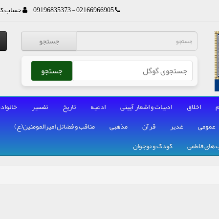
02166966905 - 09196835373
حساب کا
جستجو
جستجو
م
اخلاق
ادبیات و اشعار آیینی
ادعیه
تاریخ
تفسیر
خانواده
عمومی
غدیر
قرآن
مذهبی
مناقب و فضائل امیرالمومنین(ع)
 های فاطمی
کودک و نوجوان