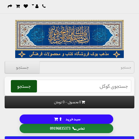
جستجو
جستجو
0 محصول - 0 تومان
⬆
سبد خرید
📞
تماس
09196835373