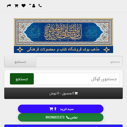
جستجو
جستجو
0 محصول - 0 تومان
⬆
سبد خرید
📞
تماس
09196835373