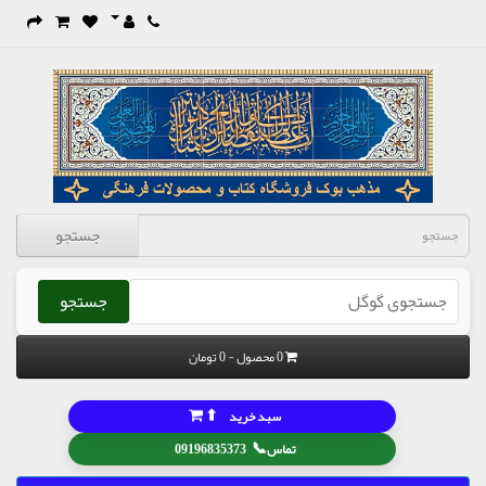
جستجو
جستجو
0 محصول - 0 تومان
⬆
سبد خرید
📞
تماس
09196835373