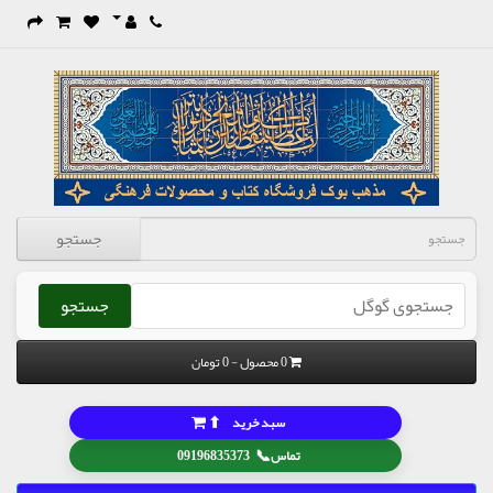
جستجو
جستجو
0 محصول - 0 تومان
⬆
سبد خرید
📞
تماس
09196835373