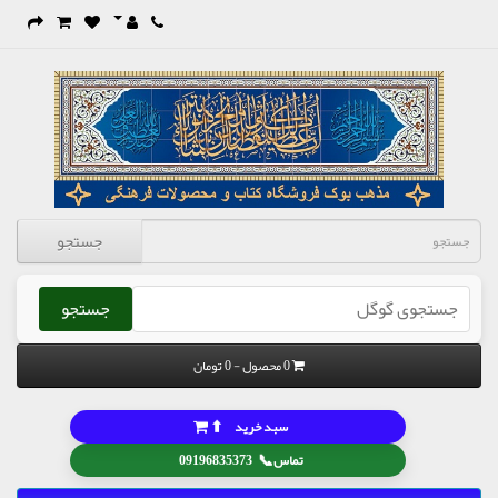
جستجو
جستجو
0 محصول - 0 تومان
⬆
سبد خرید
📞
تماس
09196835373