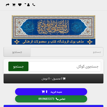
جستجو
جستجو
0 محصول - 0 تومان
⬆
سبد خرید
📞
تماس
09196835373