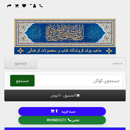
جستجو
جستجو
0 محصول - 0 تومان
⬆
سبد خرید
📞
تماس
09196835373