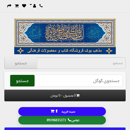
جستجو
جستجو
0 محصول - 0 تومان
⬆
سبد خرید
📞
تماس
09196835373