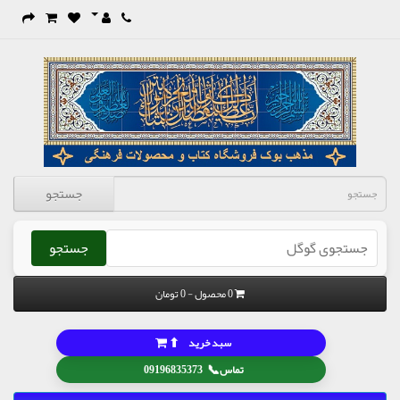
جستجو
جستجو
0 محصول - 0 تومان
⬆
سبد خرید
📞
تماس
09196835373