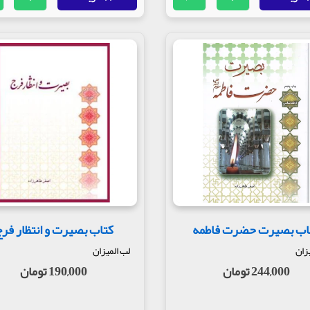
اب بصیرت حضرت فاطمه
کتاب بصیرت و انتظار فر
زان
لب المیزان
244,000 تومان
190,000 تومان