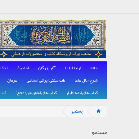
خانه
ارتباط با ما
آثار بزرگان
احادیث
احکا
شرح حال علما
طب سنتی, ایرانی, اسلامی
عرفان
کتاب های ائمه اطهار
کتاب های امام زمان(عجج)
کتاب
جستجو
جستجو