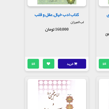
ی
کتاب ادب خیال, عقل و قلب
لب المیزان
160,000 تومان
خرید