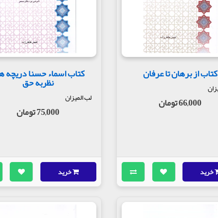
کتاب از برهان تا عرفان
کتاب اسماء حسنا دریچه ه
نظربه حق
زان
لب المیزان
66,000 تومان
75,000 تومان
خرید
خرید