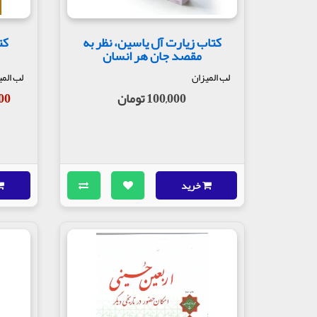
کتاب زیارت آل یاسین، نظر به
کت
مقصد جان هر انسان
لب المیزان
لب المی
100,000 تومان
,000
خرید