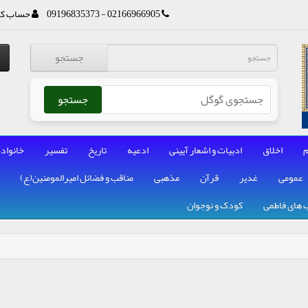
02166966905 - 09196835373
حساب کا
جستجو
جستجو
م
اخلاق
ادبیات و اشعار آیینی
ادعیه
تاریخ
تفسیر
خانواده
عمومی
غدیر
قرآن
مذهبی
مناقب و فضائل امیرالمومنین(ع)
 های فاطمی
کودک و نوجوان