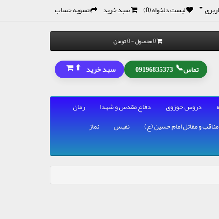
ربری
لیست دلخواه (0)
سبد خرید
تسویه حساب
0 محصول - 0 تومان
⬆
📞
سبد خرید
تماس
09196835373
دروس حوزوی
دفاع مقدس و شهدا
رمان
مناقب و مقاتل امام حسین (ع)
نفیس
نماز