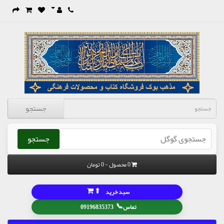
جستجو
جستجو
0 محصول - 0 تومان
⬆
سبد خرید
📞
تماس
09196835373