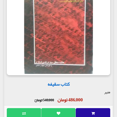
کتاب سقیفه
منیر
486,000 تومان
540,000 تومان