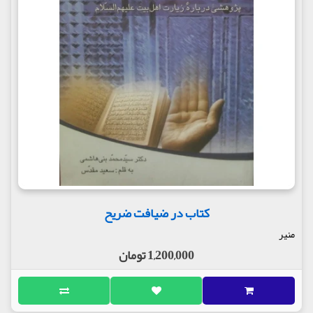
کتاب در ضیافت ضریح
منیر
1,200,000 تومان