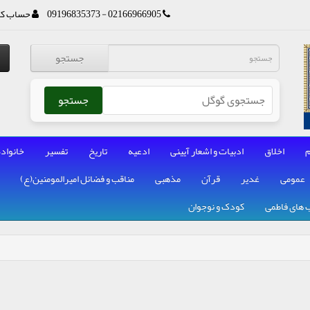
02166966905 - 09196835373
حساب کا
جستجو
جستجو
م
اخلاق
ادبیات و اشعار آیینی
ادعیه
تاریخ
تفسیر
خانواده
عمومی
غدیر
قرآن
مذهبی
مناقب و فضائل امیرالمومنین(ع)
 های فاطمی
کودک و نوجوان