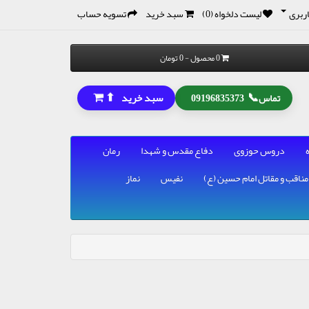
ربری
لیست دلخواه (0)
سبد خرید
تسویه حساب
0 محصول - 0 تومان
⬆
📞
سبد خرید
تماس
09196835373
دروس حوزوی
دفاع مقدس و شهدا
رمان
مناقب و مقاتل امام حسین (ع)
نفیس
نماز