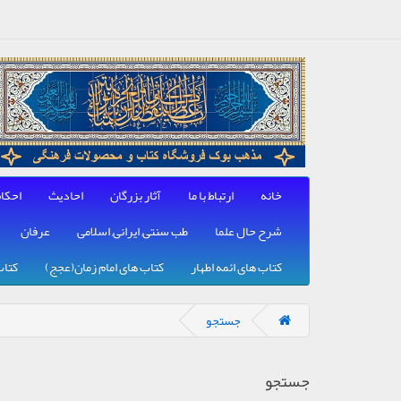
خانه
ارتباط با ما
آثار بزرگان
احادیث
احکا
شرح حال علما
طب سنتی, ایرانی, اسلامی
عرفان
کتاب های ائمه اطهار
کتاب های امام زمان(عجج)
کتاب
جستجو
جستجو