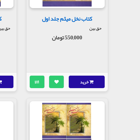
کتاب نخل میثم جلد اول
ک
حق بین
حق بی
550,000 تومان
خرید