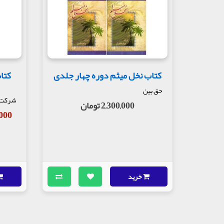
کتاب نخل میثم دوره چهار جلدی
کتا
حق بین
شرکت چ
2,300,000 تومان
80,000
خرید