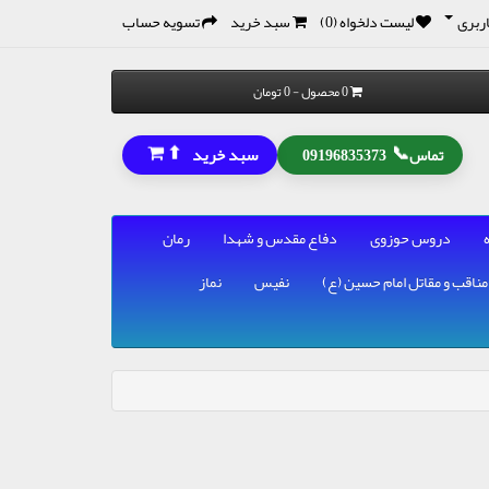
ربری
لیست دلخواه (0)
سبد خرید
تسویه حساب
0 محصول - 0 تومان
⬆
📞
سبد خرید
تماس
09196835373
دروس حوزوی
دفاع مقدس و شهدا
رمان
مناقب و مقاتل امام حسین (ع)
نفیس
نماز