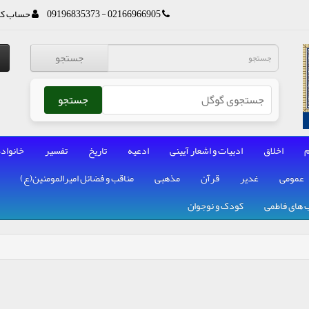
02166966905 - 09196835373
حساب کا
جستجو
جستجو
م
اخلاق
ادبیات و اشعار آیینی
ادعیه
تاریخ
تفسیر
خانواده
عمومی
غدیر
قرآن
مذهبی
مناقب و فضائل امیرالمومنین(ع)
 های فاطمی
کودک و نوجوان