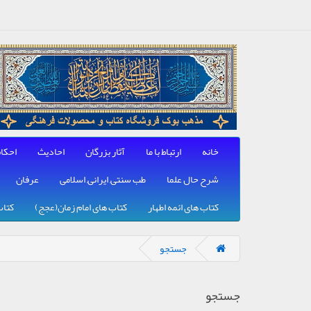
خانه
ارتباط با ما
آثار بزرگان
احادیث
احکا
شرح حال علما
طب سنتی, ایرانی, اسلامی
عرفان
کتاب های ائمه اطهار
کتاب های امام زمان(عجج)
کتاب
جستجو
جستجو