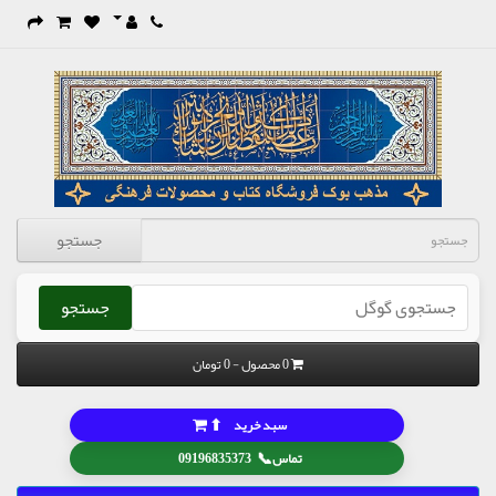
جستجو
جستجو
0 محصول - 0 تومان
⬆
سبد خرید
📞
تماس
09196835373