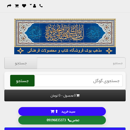
جستجو
جستجو
0 محصول - 0 تومان
⬆
سبد خرید
📞
تماس
09196835373