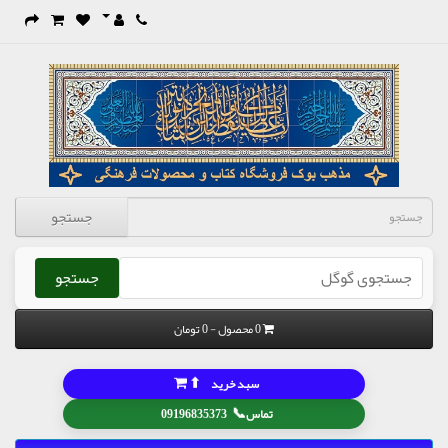
جستجو
جستجو
0 محصول - 0 تومان
⬆
سبد خرید
📞
تماس
09196835373