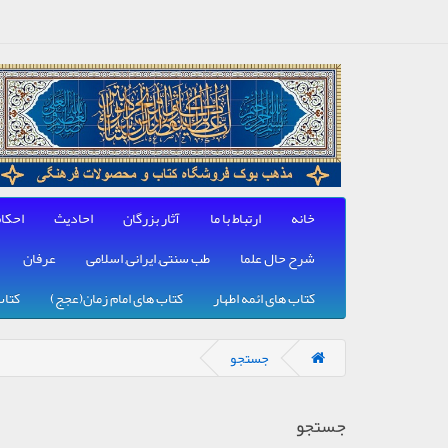
خانه
ارتباط با ما
آثار بزرگان
احادیث
احکا
شرح حال علما
طب سنتی, ایرانی, اسلامی
عرفان
کتاب های ائمه اطهار
کتاب های امام زمان(عجج)
کتاب
جستجو
جستجو