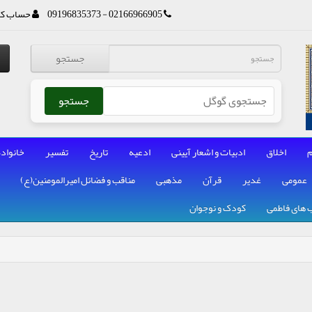
02166966905 - 09196835373
حساب کا
جستجو
جستجو
م
اخلاق
ادبیات و اشعار آیینی
ادعیه
تاریخ
تفسیر
خانواده
عمومی
غدیر
قرآن
مذهبی
مناقب و فضائل امیرالمومنین(ع)
 های فاطمی
کودک و نوجوان