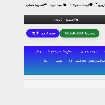
ربری
لیست دلخواه (0)
سبد خرید
تسویه حساب
0 محصول - 0 تومان
⬆
📞
سبد خرید
تماس
09196835373
دروس حوزوی
دفاع مقدس و شهدا
رمان
مناقب و مقاتل امام حسین (ع)
نفیس
نماز