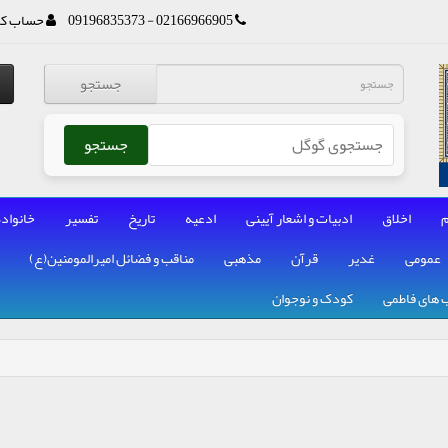
02166966905 - 09196835373
حساب کا
جستجو
جستجو
م
اخلاق
ادبیات و اشعار آیینی
ادعیه
تاریخ
تفسیر
خانواده
عمومی
غدیر
قرآن
مذهبی
مناقب و فضائل امیرالمومنین(ع)
 های فاطمی
کودک و نوجوان