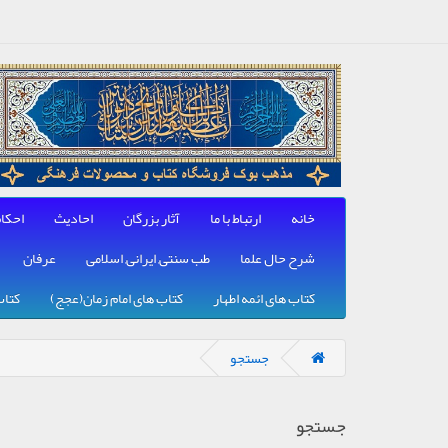
خانه
ارتباط با ما
آثار بزرگان
احادیث
احکا
شرح حال علما
طب سنتی, ایرانی, اسلامی
عرفان
کتاب های ائمه اطهار
کتاب های امام زمان(عجج)
کتاب
جستجو
جستجو