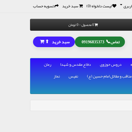
ربری
لیست دلخواه (0)
سبد خرید
تسویه حساب
0 محصول - 0 تومان
⬆
📞
سبد خرید
تماس
09196835373
دروس حوزوی
دفاع مقدس و شهدا
رمان
مناقب و مقاتل امام حسین (ع)
نفیس
نماز