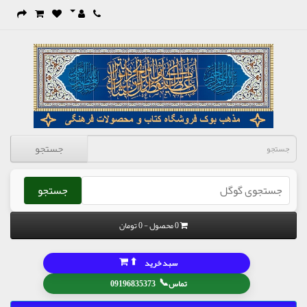
جستجو
جستجو
0 محصول - 0 تومان
⬆
سبد خرید
📞
تماس
09196835373