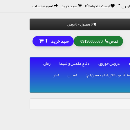
ربری
لیست دلخواه (0)
سبد خرید
تسویه حساب
0 محصول - 0 تومان
⬆
📞
سبد خرید
تماس
09196835373
دروس حوزوی
دفاع مقدس و شهدا
رمان
مناقب و مقاتل امام حسین (ع)
نفیس
نماز