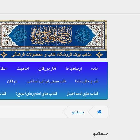
خانه
ارتباط با ما
آثار بزرگان
احادیث
احکا
شرح حال علما
طب سنتی, ایرانی, اسلامی
عرفان
کتاب های ائمه اطهار
کتاب های امام زمان(عجج)
کتاب
جستجو
جستجو