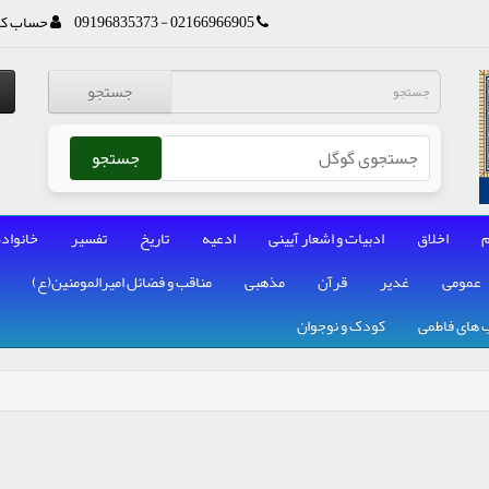
02166966905 - 09196835373
حساب کا
جستجو
جستجو
م
اخلاق
ادبیات و اشعار آیینی
ادعیه
تاریخ
تفسیر
خانواده
عمومی
غدیر
قرآن
مذهبی
مناقب و فضائل امیرالمومنین(ع)
 های فاطمی
کودک و نوجوان