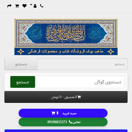
جستجو
جستجو
0 محصول - 0 تومان
⬆
سبد خرید
📞
تماس
09196835373