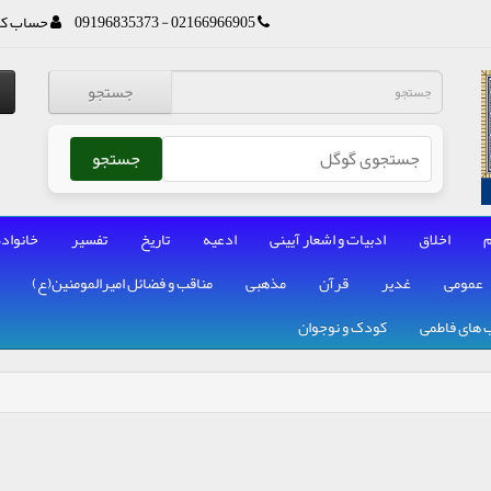
02166966905 - 09196835373
حساب کا
جستجو
جستجو
م
اخلاق
ادبیات و اشعار آیینی
ادعیه
تاریخ
تفسیر
خانواده
عمومی
غدیر
قرآن
مذهبی
مناقب و فضائل امیرالمومنین(ع)
 های فاطمی
کودک و نوجوان