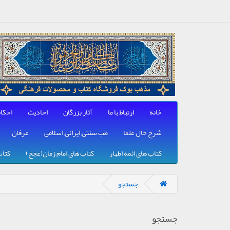
خانه
ارتباط با ما
آثار بزرگان
احادیث
احکا
شرح حال علما
طب سنتی, ایرانی, اسلامی
عرفان
کتاب های ائمه اطهار
کتاب های امام زمان(عجج)
کتاب
جستجو
جستجو