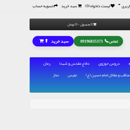
ربری
لیست دلخواه (0)
سبد خرید
تسویه حساب
0 محصول - 0 تومان
⬆
📞
سبد خرید
تماس
09196835373
دروس حوزوی
دفاع مقدس و شهدا
رمان
مناقب و مقاتل امام حسین (ع)
نفیس
نماز