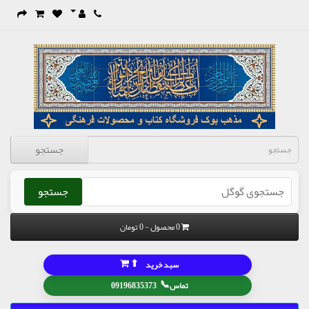
جستجو
جستجو
0 محصول - 0 تومان
⬆
سبد خرید
📞
تماس
09196835373