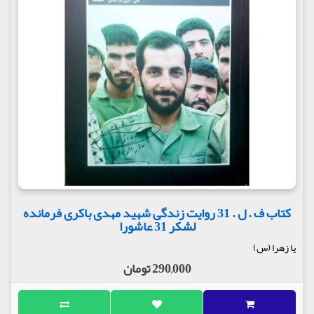
کتاب ف . ل . 31 روایت زندگی شهید مهدی باکری فرمانده
لشکر 31 عاشورا
یا زهرا (س)
290,000 تومان