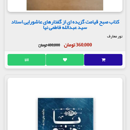
کتاب صبح قیامت گزیده ای از گفتارهای عاشورایی استاد
سید عبدالله فاطمی نیا
نور معارف
360,000 تومان
400,000 تومان