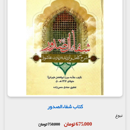
کتاب شفاءالصدور
نبوغ
675,000 تومان
750,000 تومان