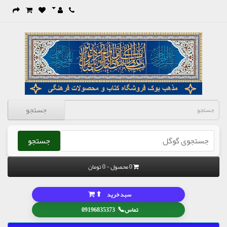
جستجو
جستجو
0 محصول - 0 تومان
⬆
سبد خرید
📞
تماس
09196835373