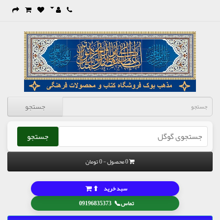
جستجو
جستجو
0 محصول - 0 تومان
⬆
سبد خرید
📞
تماس
09196835373