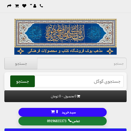
جستجو
جستجو
0 محصول - 0 تومان
⬆
سبد خرید
📞
تماس
09196835373