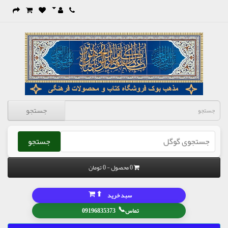
جستجو
جستجو
0 محصول - 0 تومان
⬆
سبد خرید
📞
تماس
09196835373