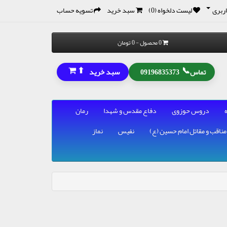
ربری
لیست دلخواه (0)
سبد خرید
تسویه حساب
0 محصول - 0 تومان
⬆
📞
سبد خرید
تماس
09196835373
دروس حوزوی
دفاع مقدس و شهدا
رمان
مناقب و مقاتل امام حسین (ع)
نفیس
نماز