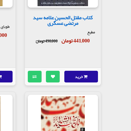
کتاب مقتل الحسین علامه سید
مرتضی عسگری
طوبای 
مطیع
50,000
441,000 تومان
490,000 تومان
خرید