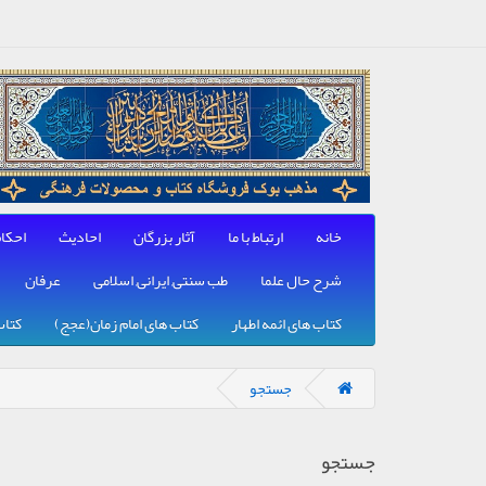
خانه
ارتباط با ما
آثار بزرگان
احادیث
احکا
شرح حال علما
طب سنتی, ایرانی, اسلامی
عرفان
کتاب های ائمه اطهار
کتاب های امام زمان(عجج)
کتاب
جستجو
جستجو