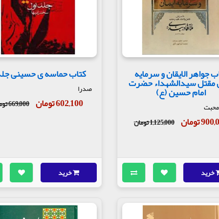
ب جواهر الایقان و سرمایه
کتاب حماسه ی حسینی جلد 
ن مقتل سیدالشهداء حضرت
صدرا
امام حسین (ع)
602,100 تومان
669,000 تومان
محبت
90 تومان
1,125,000 تومان
خرید
خرید