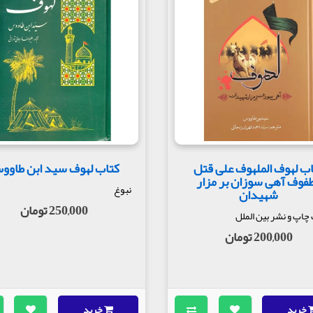
ب لهوف الملهوف علی قتل
کتاب لهوف سید ابن طاوو
طفوف آهی سوزان بر مزار
نبوغ
شهیدان
250,000 تومان
اپ و نشر بین الملل
200,000 تومان
خرید
خرید