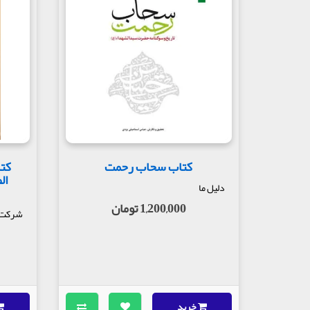
کتاب سحاب رحمت
کتا
ال
دلیل ما
1,200,000 تومان
شرکت چ
خرید