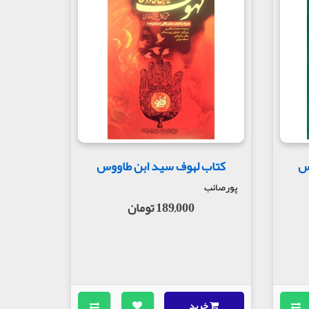
س
کتاب لهوف سید ابن طاووس
پورصائب
189,000 تومان
خرید