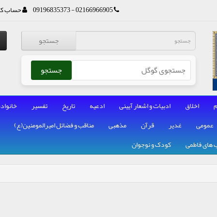
02166966905 - 09196835373
حساب کا
جستجو
جستجو
م
اخلاق
ادبیات و اشعار آیینی
ادعیه
تاریخ
تفسیر
خانواده
عمومی
غدیر
قرآن
مذهبی
مناقب و فضائل امیرالمومنین(ع)
 های فاطمی
کودک و نوجوان