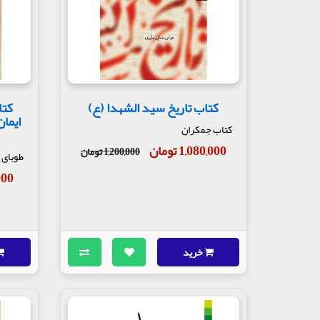
کتاب تاریخ سید الشهدا (ع)
کتا
ایما
کتاب جمکران
1,080,000 تومان
1,200,000 تومان
طوبای 
0,000
خرید