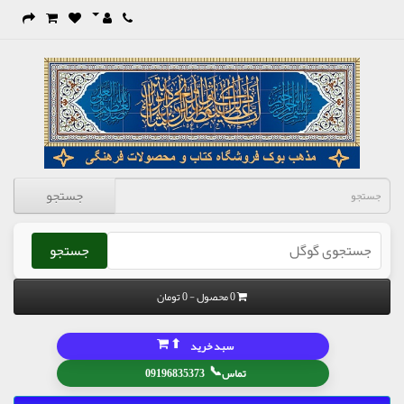
جستجو
جستجو
0 محصول - 0 تومان
⬆
سبد خرید
📞
تماس
09196835373