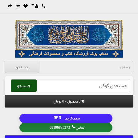
جستجو
جستجو
0 محصول - 0 تومان
⬆
سبد خرید
📞
تماس
09196835373