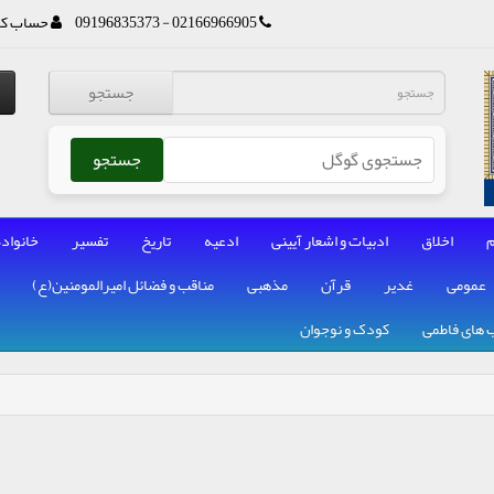
02166966905 - 09196835373
حساب کا
جستجو
جستجو
م
اخلاق
ادبیات و اشعار آیینی
ادعیه
تاریخ
تفسیر
خانواده
عمومی
غدیر
قرآن
مذهبی
مناقب و فضائل امیرالمومنین(ع)
 های فاطمی
کودک و نوجوان