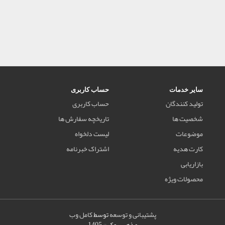
سایر خدمات
حساب کاربری
تولید کنندگان
حساب کاربری
شخصیت ها
تاریخچه سفارش ها
موضوعات
لیست دلخواه
کارت هدیه
اشتراک خبرنامه
بازاریابی
محصولات ویژه
پشتیبانی و توسعه
توسط
کامل وب
مذهب بوک © 1405