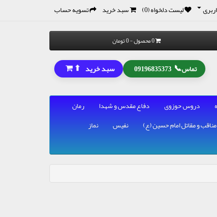
ربری
لیست دلخواه (0)
سبد خرید
تسویه حساب
0 محصول - 0 تومان
⬆
📞
سبد خرید
تماس
09196835373
دروس حوزوی
دفاع مقدس و شهدا
رمان
مناقب و مقاتل امام حسین (ع)
نفیس
نماز