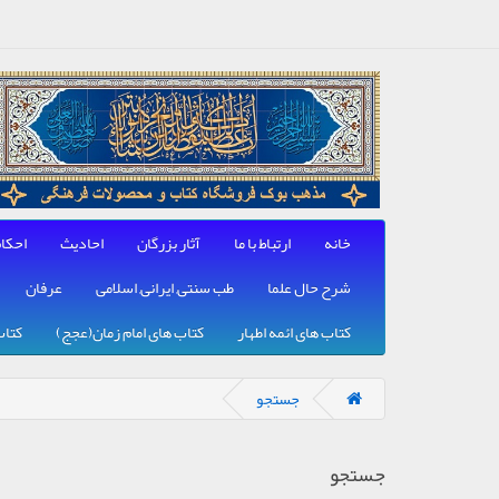
خانه
ارتباط با ما
آثار بزرگان
احادیث
احکا
شرح حال علما
طب سنتی, ایرانی, اسلامی
عرفان
کتاب های ائمه اطهار
کتاب های امام زمان(عجج)
کتاب
جستجو
جستجو