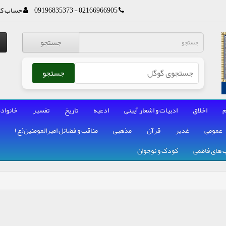
02166966905 - 09196835373
حساب کا
جستجو
جستجو
م
اخلاق
ادبیات و اشعار آیینی
ادعیه
تاریخ
تفسیر
خانواده
عمومی
غدیر
قرآن
مذهبی
مناقب و فضائل امیرالمومنین(ع)
 های فاطمی
کودک و نوجوان