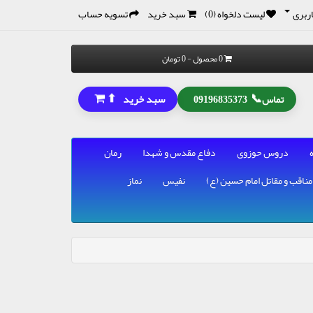
ربری
لیست دلخواه (0)
سبد خرید
تسویه حساب
0 محصول - 0 تومان
⬆
📞
سبد خرید
تماس
09196835373
دروس حوزوی
دفاع مقدس و شهدا
رمان
مناقب و مقاتل امام حسین (ع)
نفیس
نماز