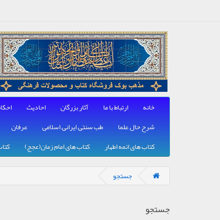
خانه
ارتباط با ما
آثار بزرگان
احادیث
احکا
شرح حال علما
طب سنتی, ایرانی, اسلامی
عرفان
کتاب های ائمه اطهار
کتاب های امام زمان(عجج)
کتاب
جستجو
جستجو