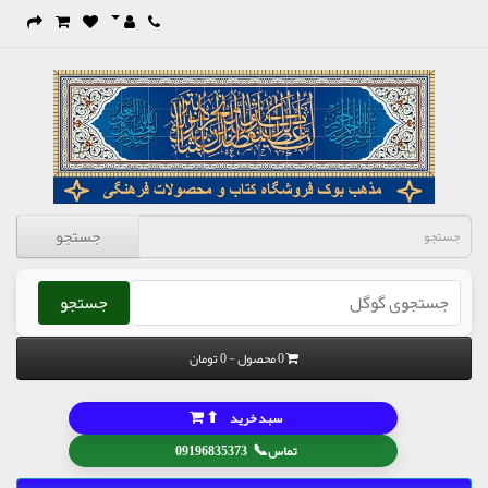
جستجو
جستجو
0 محصول - 0 تومان
⬆
سبد خرید
📞
تماس
09196835373