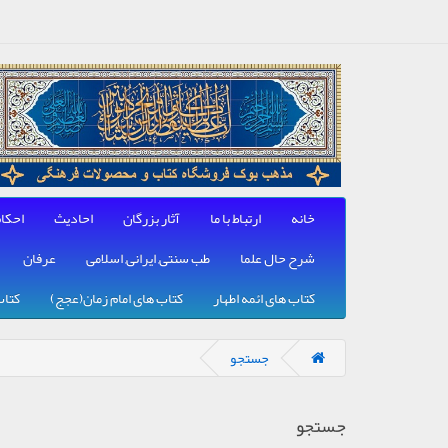
خانه
ارتباط با ما
آثار بزرگان
احادیث
احکا
شرح حال علما
طب سنتی, ایرانی, اسلامی
عرفان
کتاب های ائمه اطهار
کتاب های امام زمان(عجج)
کتاب
جستجو
جستجو