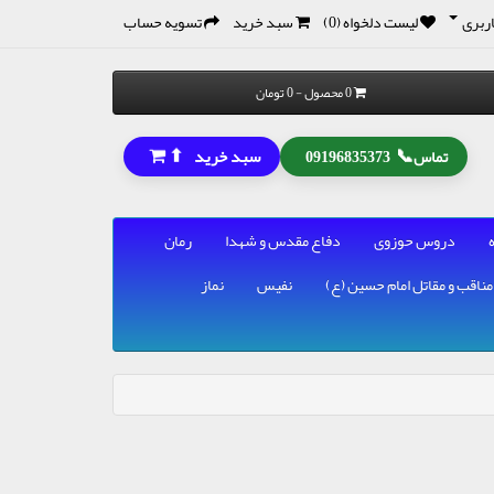
ربری
لیست دلخواه (0)
سبد خرید
تسویه حساب
0 محصول - 0 تومان
⬆
📞
سبد خرید
تماس
09196835373
دروس حوزوی
دفاع مقدس و شهدا
رمان
مناقب و مقاتل امام حسین (ع)
نفیس
نماز