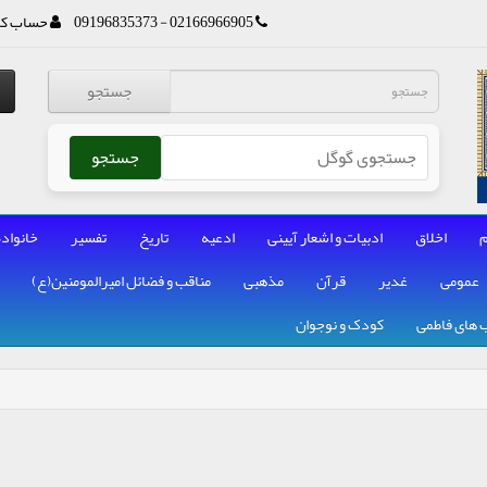
02166966905 - 09196835373
حساب کا
جستجو
جستجو
م
اخلاق
ادبیات و اشعار آیینی
ادعیه
تاریخ
تفسیر
خانواده
عمومی
غدیر
قرآن
مذهبی
مناقب و فضائل امیرالمومنین(ع)
 های فاطمی
کودک و نوجوان