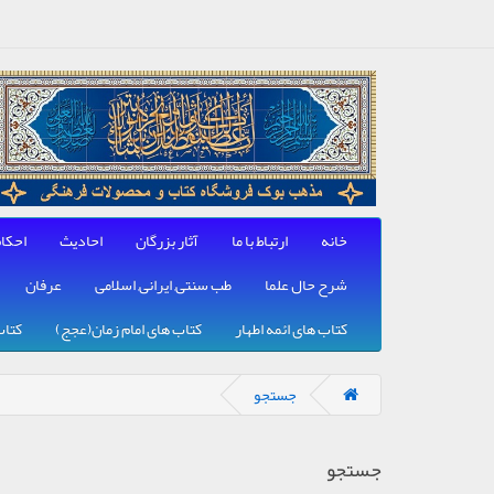
خانه
ارتباط با ما
آثار بزرگان
احادیث
احکا
شرح حال علما
طب سنتی, ایرانی, اسلامی
عرفان
کتاب های ائمه اطهار
کتاب های امام زمان(عجج)
کتاب
جستجو
جستجو