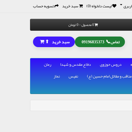
ربری
لیست دلخواه (0)
سبد خرید
تسویه حساب
0 محصول - 0 تومان
⬆
📞
سبد خرید
تماس
09196835373
دروس حوزوی
دفاع مقدس و شهدا
رمان
مناقب و مقاتل امام حسین (ع)
نفیس
نماز