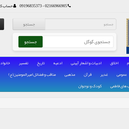
02166966905 - 09196835373
حساب کا
جستجو
جستجو
م
اخلاق
ادبیات و اشعار آیینی
ادعیه
تاریخ
تفسیر
خانواده
عمومی
غدیر
قرآن
مذهبی
مناقب و فضائل امیرالمومنین(ع)
 های فاطمی
کودک و نوجوان