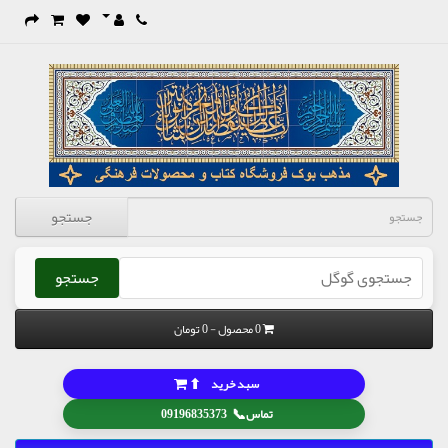
جستجو
جستجو
0 محصول - 0 تومان
⬆
سبد خرید
📞
تماس
09196835373