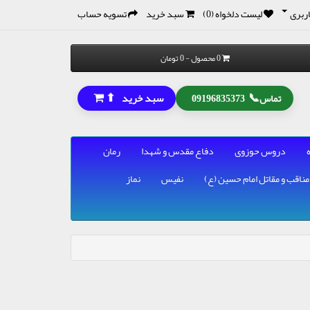
ربری
لیست دلخواه (0)
سبد خرید
تسویه حساب
0 محصول - 0 تومان
⬆
📞
سبد خرید
تماس
09196835373
دروس حوزوی
دفاع مقدس و شهدا
رمان
مناقب و مقاتل امام حسین (ع)
نفیس
نماز