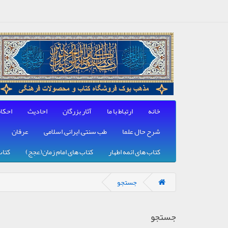
خانه
ارتباط با ما
آثار بزرگان
احادیث
احکا
شرح حال علما
طب سنتی, ایرانی, اسلامی
عرفان
کتاب های ائمه اطهار
کتاب های امام زمان(عجج)
کتاب
جستجو
جستجو