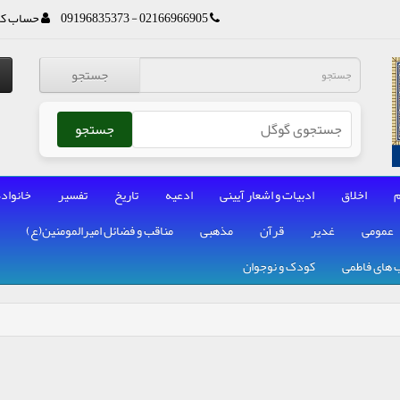
02166966905 - 09196835373
حساب کا
جستجو
جستجو
م
اخلاق
ادبیات و اشعار آیینی
ادعیه
تاریخ
تفسیر
خانواده
عمومی
غدیر
قرآن
مذهبی
مناقب و فضائل امیرالمومنین(ع)
 های فاطمی
کودک و نوجوان