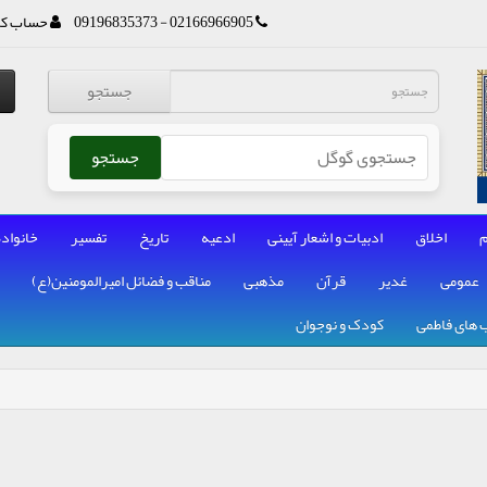
02166966905 - 09196835373
حساب کا
جستجو
جستجو
م
اخلاق
ادبیات و اشعار آیینی
ادعیه
تاریخ
تفسیر
خانواده
عمومی
غدیر
قرآن
مذهبی
مناقب و فضائل امیرالمومنین(ع)
 های فاطمی
کودک و نوجوان