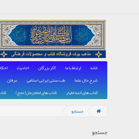
خانه
ارتباط با ما
آثار بزرگان
احادیث
احکا
شرح حال علما
طب سنتی, ایرانی, اسلامی
عرفان
کتاب های ائمه اطهار
کتاب های امام زمان(عجج)
کتاب
جستجو
جستجو