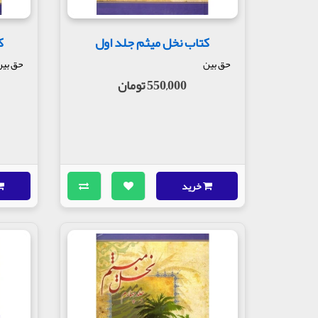
کتاب نخل میثم جلد اول
ک
حق بین
حق بی
550,000 تومان
خرید