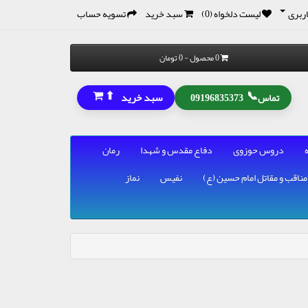
ربری
لیست دلخواه (0)
سبد خرید
تسویه حساب
0 محصول - 0 تومان
⬆
📞
سبد خرید
تماس
09196835373
دروس حوزوی
دفاع مقدس و شهدا
رمان
مناقب و مقاتل امام حسین (ع)
نفیس
نماز