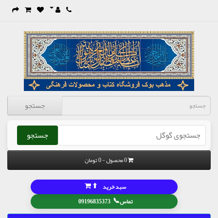
جستجو
جستجو
0 محصول - 0 تومان
⬆
سبد خرید
📞
تماس
09196835373