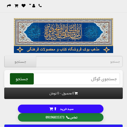
جستجو
جستجو
0 محصول - 0 تومان
⬆
سبد خرید
📞
تماس
09196835373