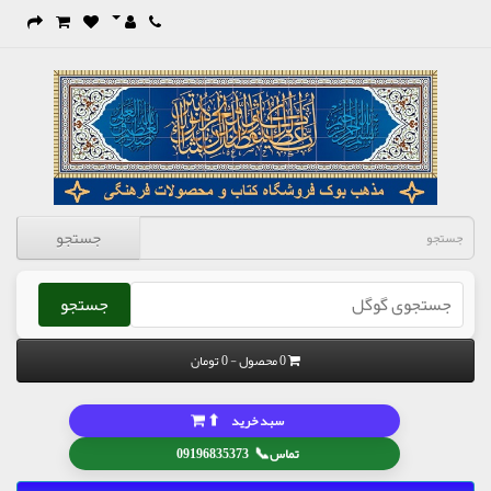
جستجو
جستجو
0 محصول - 0 تومان
⬆
سبد خرید
📞
تماس
09196835373