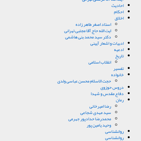
احادیث
احکام
اخلاق
استاد اصغر طاهر زاده
ایت الله حاج آقا مجتبی تهرانی
دکتر سید محمد بنی هاشمی
ادبیات و اشعار آیینی
ادعیه
تاریخ
انقلاب اسلامی
تفسیر
خانواده
حجت الاسلام محسن عباسی ولدی
دروس حوزوی
دفاع مقدس و شهدا
رمان
رضا امیرخانی
سید مهدی شجاعی
محمدرضا حدادپور جهرمی
وحید یامین پور
روانشناسی
روانشناسی