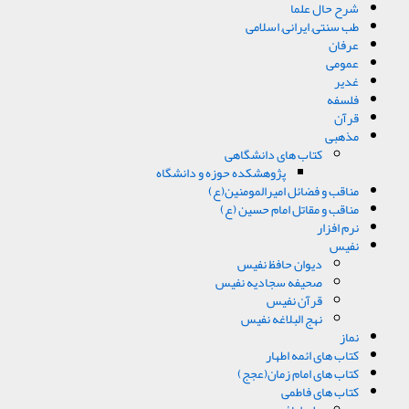
شرح حال علما
طب سنتی, ایرانی, اسلامی
عرفان
عمومی
غدیر
فلسفه
قرآن
مذهبی
کتاب های دانشگاهی
پژوهشکده حوزه و دانشگاه
مناقب و فضائل امیرالمومنین(ع)
مناقب و مقاتل امام حسین (ع)
نرم افزار
نفیس
دیوان حافظ نفیس
صحیفه سجادیه نفیس
قرآن نفیس
نهج البلاغه نفیس
نماز
کتاب های ائمه اطهار
کتاب های امام زمان(عجج)
کتاب های فاطمی