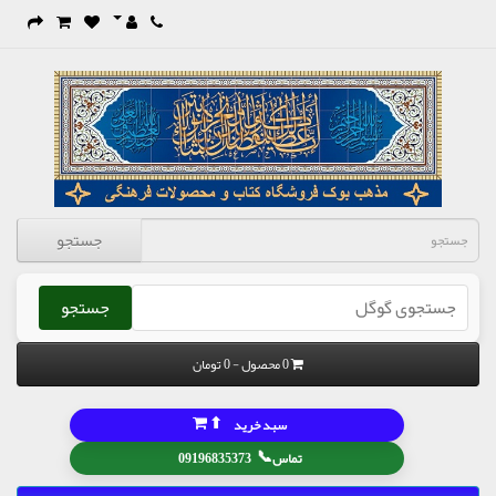
جستجو
جستجو
0 محصول - 0 تومان
⬆
سبد خرید
📞
تماس
09196835373