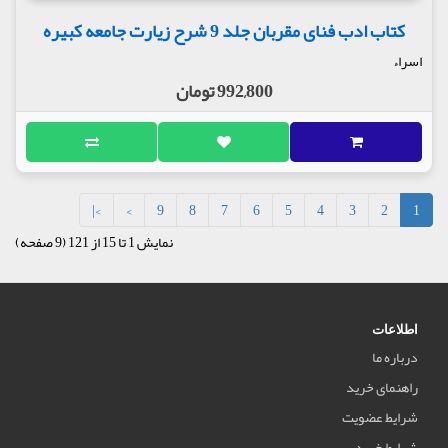
کتاب ادب فنای مقربان جلد 9 شرح زیارت جامعه کبیره
اسراء
992,800 تومان
>|
>
9
8
7
6
5
4
3
2
1
نمایش 1 تا 15 از 121 (9 صفحه)
اطلاعات
درباره ما
راهنمای خرید
شرایط عضویت
شرایط خرید