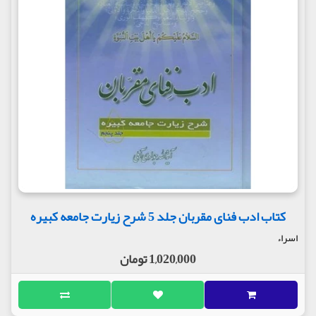
کتاب ادب فنای مقربان جلد 5 شرح زیارت جامعه کبیره
اسراء
1,020,000 تومان