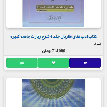
کتاب ادب فنای مقربان جلد 4 شرح زیارت جامعه کبیره
اسراء
714,000 تومان