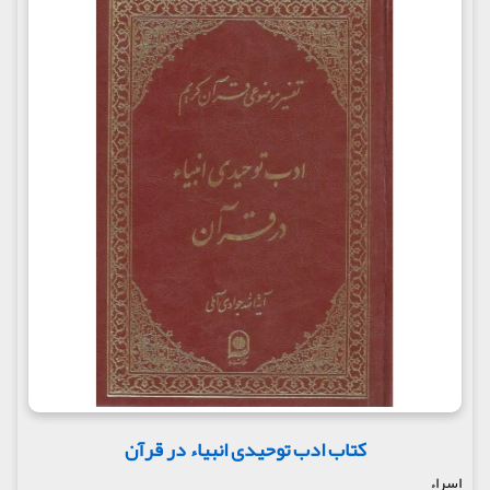
کتاب ادب توحیدی انبیاء در قرآن
اسراء