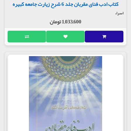
کتاب ادب فنای مقربان جلد 6 شرح زیارت جامعه کبیره
اسراء
1,033,600 تومان