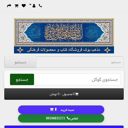
جستجو
جستجو
0 محصول - 0 تومان
⬆
سبد خرید
📞
تماس
09196835373