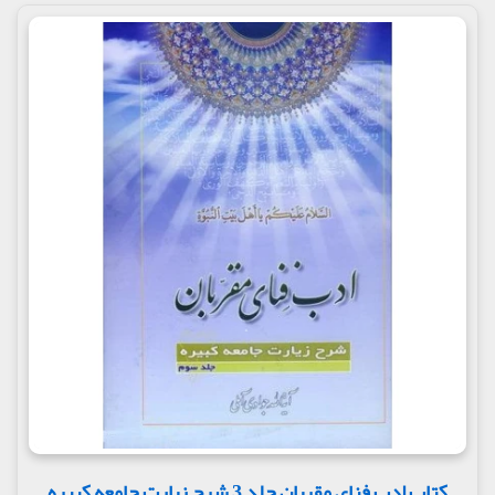
کتاب ادب فنای مقربان جلد 3 شرح زیارت جامعه کبیره