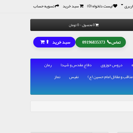
ربری
لیست دلخواه (0)
سبد خرید
تسویه حساب
0 محصول - 0 تومان
⬆
📞
سبد خرید
تماس
09196835373
دروس حوزوی
دفاع مقدس و شهدا
رمان
مناقب و مقاتل امام حسین (ع)
نفیس
نماز