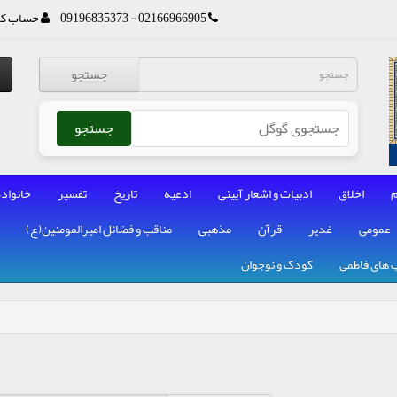
02166966905 - 09196835373
حساب کا
جستجو
جستجو
م
اخلاق
ادبیات و اشعار آیینی
ادعیه
تاریخ
تفسیر
خانواده
عمومی
غدیر
قرآن
مذهبی
مناقب و فضائل امیرالمومنین(ع)
 های فاطمی
کودک و نوجوان