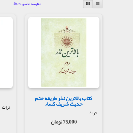
مقایسه محصولات (0)
کتاب بالاترین نذر طریقه ختم
حدیث شریف کساء
تراث
تراث
75,000 تومان