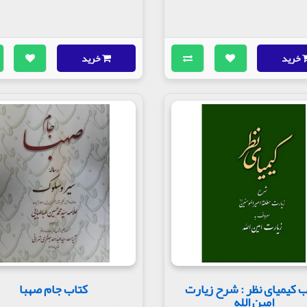
خرید
خرید
 کیمیای نظر : شرح زیارت
کتاب جام صهبا
امین الله