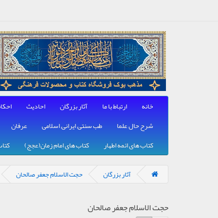
خانه
ارتباط با ما
آثار بزرگان
احادیث
احکا
شرح حال علما
طب سنتی, ایرانی, اسلامی
عرفان
کتاب های ائمه اطهار
کتاب های امام زمان(عجج)
کتاب
آثار بزرگان
حجت الاسلام جعفر صالحان
حجت الاسلام جعفر صالحان