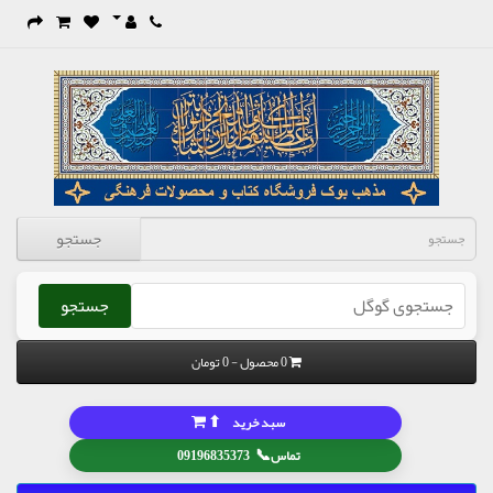
جستجو
جستجو
0 محصول - 0 تومان
⬆
سبد خرید
📞
تماس
09196835373