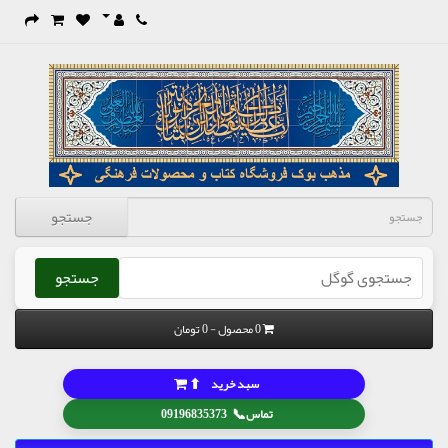
جستجو
جستجو
0 محصول - 0 تومان
⬆
سبد خرید
📞
تماس
09196835373